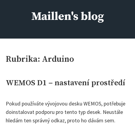
Skip
to
Maillen's blog
content
IT kolem nás, aneb kdo si má všechno pamatovat :)
Rubrika:
Arduino
WEMOS D1 – nastavení prostředí
Pokud používáte vývojovou desku WEMOS, potřebuje
doinstalovat podporu pro tento typ desek. Neustále
hledám ten správný odkaz, proto ho dávám sem.