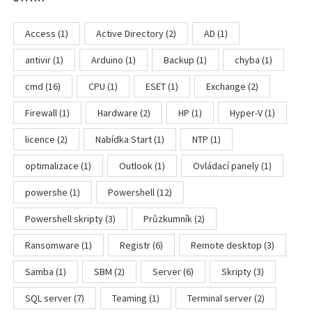
Access
(1)
Active Directory
(2)
AD
(1)
antivir
(1)
Arduino
(1)
Backup
(1)
chyba
(1)
cmd
(16)
CPU
(1)
ESET
(1)
Exchange
(2)
Firewall
(1)
Hardware
(2)
HP
(1)
Hyper-V
(1)
licence
(2)
Nabídka Start
(1)
NTP
(1)
optimalizace
(1)
Outlook
(1)
Ovládací panely
(1)
powershe
(1)
Powershell
(12)
Powershell skripty
(3)
Průzkumník
(2)
Ransomware
(1)
Registr
(6)
Remote desktop
(3)
Samba
(1)
SBM
(2)
Server
(6)
Skripty
(3)
SQL server
(7)
Teaming
(1)
Terminal server
(2)