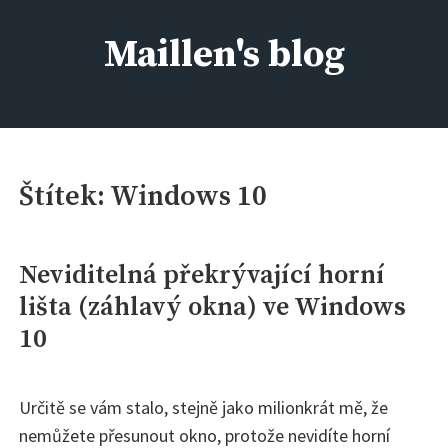
Skip
to
Maillen's blog
content
IT kolem nás, aneb kdo si má všechno pamatovat :)
Štítek:
Windows 10
Neviditelná překrývající horní
lišta (záhlavý okna) ve Windows
10
Určitě se vám stalo, stejně jako milionkrát mě, že
nemůžete přesunout okno, protože nevidíte horní