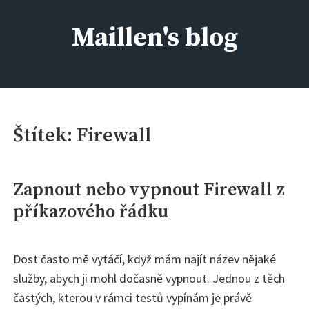
Skip
to
Maillen's blog
content
IT kolem nás, aneb kdo si má všechno pamatovat :)
Štítek:
Firewall
Zapnout nebo vypnout Firewall z
příkazového řádku
Dost často mě vytáčí, když mám najít název nějaké
služby, abych ji mohl dočasně vypnout. Jednou z těch
častých, kterou v rámci testů vypínám je právě