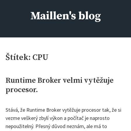
Skip
to
Maillen's blog
content
IT kolem nás, aneb kdo si má všechno pamatovat :)
Štítek:
CPU
Runtime Broker velmi vytěžuje
procesor.
Stává, že Runtime Broker vytěžuje procesor tak, že si
vezme veškerý zbylí výkon a počítač je naprosto
nepoužitelný. Přesný důvod neznám, ale má to