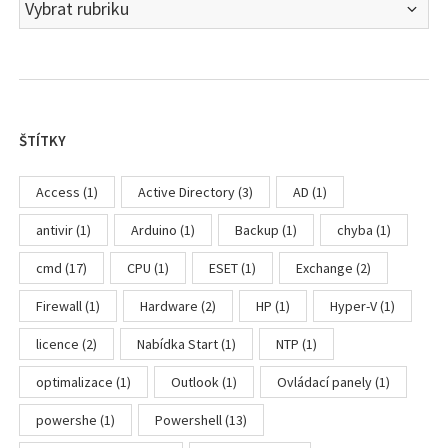
Rubriky
ŠTÍTKY
Access
(1)
Active Directory
(3)
AD
(1)
antivir
(1)
Arduino
(1)
Backup
(1)
chyba
(1)
cmd
(17)
CPU
(1)
ESET
(1)
Exchange
(2)
Firewall
(1)
Hardware
(2)
HP
(1)
Hyper-V
(1)
licence
(2)
Nabídka Start
(1)
NTP
(1)
optimalizace
(1)
Outlook
(1)
Ovládací panely
(1)
powershe
(1)
Powershell
(13)