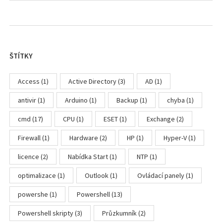
ŠTÍTKY
Access
(1)
Active Directory
(3)
AD
(1)
antivir
(1)
Arduino
(1)
Backup
(1)
chyba
(1)
cmd
(17)
CPU
(1)
ESET
(1)
Exchange
(2)
Firewall
(1)
Hardware
(2)
HP
(1)
Hyper-V
(1)
licence
(2)
Nabídka Start
(1)
NTP
(1)
optimalizace
(1)
Outlook
(1)
Ovládací panely
(1)
powershe
(1)
Powershell
(13)
Powershell skripty
(3)
Průzkumník
(2)