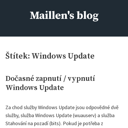
Skip
to
Maillen's blog
content
IT kolem nás, aneb kdo si má všechno pamatovat :)
Štítek:
Windows Update
Dočasné zapnutí / vypnutí
Windows Update
Za chod služby Windows Update jsou odpovědné dvě
služby, služba Windows Update (wuauserv) a služba
Stahování na pozadí (bits). Pokud je potřeba z