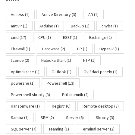
Access
(1)
Active Directory
(3)
AD
(1)
antivir
(1)
Arduino
(1)
Backup
(1)
chyba
(1)
cmd
(17)
CPU
(1)
ESET
(1)
Exchange
(2)
Firewall
(1)
Hardware
(2)
HP
(1)
Hyper-V
(1)
licence
(2)
Nabídka Start
(1)
NTP
(1)
optimalizace
(1)
Outlook
(1)
Ovládací panely
(1)
powershe
(1)
Powershell
(13)
Powershell skripty
(3)
Průzkumník
(2)
Ransomware
(1)
Registr
(6)
Remote desktop
(3)
Samba
(1)
SBM
(2)
Server
(6)
Skripty
(3)
SQL server
(7)
Teaming
(1)
Terminal server
(2)