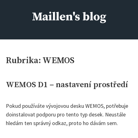
Skip
to
Maillen's blog
content
IT kolem nás, aneb kdo si má všechno pamatovat :)
Rubrika:
WEMOS
WEMOS D1 – nastavení prostředí
Pokud používáte vývojovou desku WEMOS, potřebuje
doinstalovat podporu pro tento typ desek. Neustále
hledám ten správný odkaz, proto ho dávám sem.