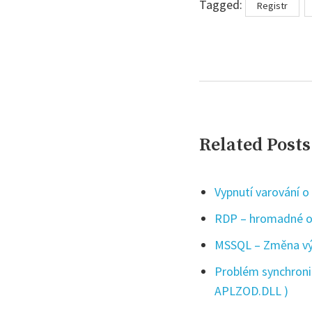
Tagged:
Registr
Related Posts
Vypnutí varování o 
RDP – hromadné od
MSSQL – Změna výc
Problém synchroni
APLZOD.DLL )