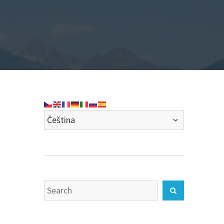
Search
Search
for: