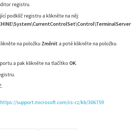
itor registru.
ící podklíč registru a klikněte na něj:
INE\System\CurrentControlSet\Control\TerminalServer
likněte na položku
Změnit
a poté klikněte na položku
 portu a pak klikněte na tlačítko
OK
.
gistru.
č.
:
https://support.microsoft.com/cs-cz/kb/306759