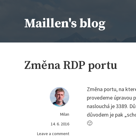
Skip
to
Maillen's blog
content
IT kolem nás, aneb kdo si má všechno pamatovat
Změna RDP portu
Změna portu, na kte
provedeme úpravou pat
naslouchá je 3389. D
důvodem je pak „scho
Milan
🙂
14. 6. 2016
on
Leave a comment