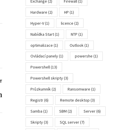
Exchange
(2)
Firewall
(1)
Hardware
(2)
HP
(1)
Hyper-V
(1)
licence
(2)
Nabídka Start
(1)
NTP
(1)
optimalizace
(1)
Outlook
(1)
Ovládací panely
(1)
powershe
(1)
Powershell
(13)
Powershell skripty
(3)
T
Průzkumník
(2)
Ransomware
(1)
h
Registr
(6)
Remote desktop
(3)
Samba
(1)
SBM
(2)
Server
(6)
Skripty
(3)
SQL server
(7)