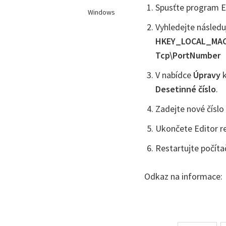
Spusťte program Ed
Změna
Windows
RDP
Vyhledejte následuj
portu
HKEY_LOCAL_MACH
Tcp\PortNumber
V nabídce
Úpravy
k
Desetinné číslo
.
Zadejte nové číslo
Ukončete Editor re
Restartujte počíta
Odkaz na informace
Tags