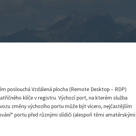
 :)
rém poslouchá Vzdálená plocha (Remote Desktop – RDP)
řičného klíče v registru. Výchozí port, na kterém služba
ůvozu změny výchozího portu může být vícero, nejčastějším
vání“ portu před různými slídiči (alespoň těmi amatérskými