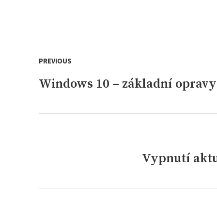
Navigace
PREVIOUS
pro
příspěvek
Windows 10 – základní opravy
Previous
post:
Vypnutí aktu
Next
post: