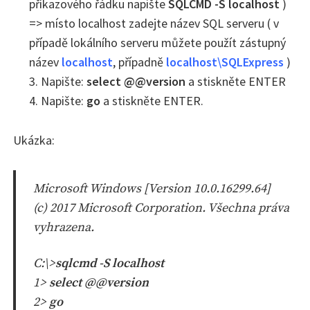
příkazového řádku napište
SQLCMD -S localhost
)
=> místo localhost zadejte název SQL serveru ( v
případě lokálního serveru můžete použít zástupný
název
localhost
, případně
localhost\SQLExpress
)
3. Napište:
select @@version
a stiskněte ENTER
4. Napište:
go
a stiskněte ENTER.
Ukázka:
Microsoft Windows [Version 10.0.16299.64]
(c) 2017 Microsoft Corporation. Všechna práva
vyhrazena.
C:\>
sqlcmd -S localhost
1>
select @@version
2>
go