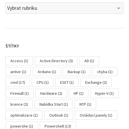
Rubriky
ŠTÍTKY
Access
(1)
Active Directory
(3)
AD
(1)
antivir
(1)
Arduino
(1)
Backup
(1)
chyba
(1)
cmd
(17)
CPU
(1)
ESET
(1)
Exchange
(2)
Firewall
(1)
Hardware
(2)
HP
(1)
Hyper-V
(1)
licence
(2)
Nabídka Start
(1)
NTP
(1)
optimalizace
(1)
Outlook
(1)
Ovládací panely
(1)
powershe
(1)
Powershell
(13)