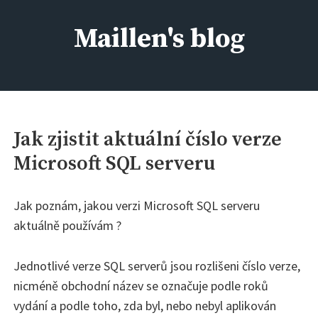
Skip
to
Maillen's blog
content
IT kolem nás, aneb kdo si má všechno pamatovat :)
Jak zjistit aktuální číslo verze
Microsoft SQL serveru
Jak poznám, jakou verzi Microsoft SQL serveru
aktuálně používám ?
Jednotlivé verze SQL serverů jsou rozlišeni číslo verze,
nicméně obchodní název se označuje podle roků
vydání a podle toho, zda byl, nebo nebyl aplikován