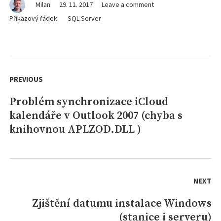
on
Milan
29. 11. 2017
Leave a comment
Jak
Příkazový řádek
SQL Server
zjistit
aktuální
číslo
verze
Navigace
Microsoft
pro
PREVIOUS
SQL
serveru
příspěvek
Problém synchronizace iCloud
Previous
kalendáře v Outlook 2007 (chyba s
post:
knihovnou APLZOD.DLL )
NEXT
Zjištění datumu instalace Windows
Next
(stanice i serveru)
post: