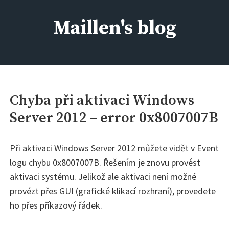
Skip
to
Maillen's blog
content
IT kolem nás, aneb kdo si má všechno pamatovat :)
Chyba při aktivaci Windows
Server 2012 – error 0x8007007B
Při aktivaci Windows Server 2012 můžete vidět v Event
logu chybu 0x8007007B. Řešením je znovu provést
aktivaci systému. Jelikož ale aktivaci není možné
provézt přes GUI (grafické klikací rozhraní), provedete
ho přes příkazový řádek.