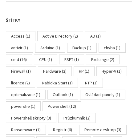
ŠTÍTKY
Access
(1)
Active Directory
(2)
AD
(1)
antivir
(1)
Arduino
(1)
Backup
(1)
chyba
(1)
cmd
(16)
CPU
(1)
ESET
(1)
Exchange
(2)
Firewall
(1)
Hardware
(2)
HP
(1)
Hyper-V
(1)
licence
(2)
Nabídka Start
(1)
NTP
(1)
optimalizace
(1)
Outlook
(1)
Ovládací panely
(1)
powershe
(1)
Powershell
(12)
Powershell skripty
(3)
Průzkumník
(2)
Ransomware
(1)
Registr
(6)
Remote desktop
(3)