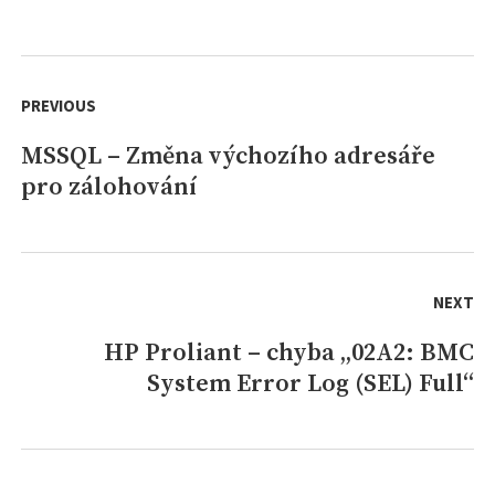
aktivaci
Windows
Server
Navigace
2012
pro
PREVIOUS
–
error
příspěvek
MSSQL – Změna výchozího adresáře
Previous
0x8007007B
pro zálohování
post:
NEXT
HP Proliant – chyba „02A2: BMC
Next
System Error Log (SEL) Full“
post: