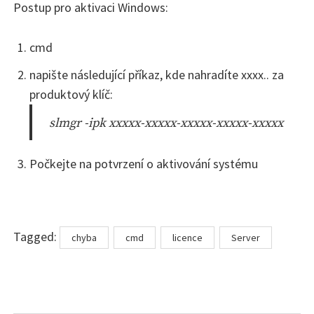
Postup pro aktivaci Windows:
cmd
napište následující příkaz, kde nahradíte xxxx.. za
produktový klíč:
slmgr -ipk xxxxx-xxxxx-xxxxx-xxxxx-xxxxx
Počkejte na potvrzení o aktivování systému
Tags
Tagged:
chyba
cmd
licence
Server