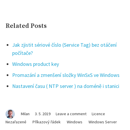
Related Posts
Jak zjistit sériové číslo (Service Tag) bez otáčení
počítače?
Windows product key
Promazání a zmenšení složky WinSxS ve Windows
Nastavení času ( NTP server ) na doméně i stanici
on
Milan
3. 5. 2019
Leave a comment
Licence
Chyba
Nezařazené
Příkazový řádek
Windows
Windows Server
při